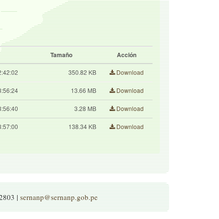
Tamaño
Acción
2:42:02
350.82 KB
Download
3:56:24
13.66 MB
Download
3:56:40
3.28 MB
Download
3:57:00
138.34 KB
Download
-2803 |
sernanp@sernanp.gob.pe