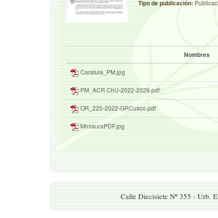
Tipo de publicación:
Publicac
Nombres
Caratula_PM.jpg
PM_ACR ChU-2022-2026.pdf
OR_225-2022-GRCusco.pdf
MiniauraPDF.jpg
Calle Diecisiete Nº 355 - Urb. 