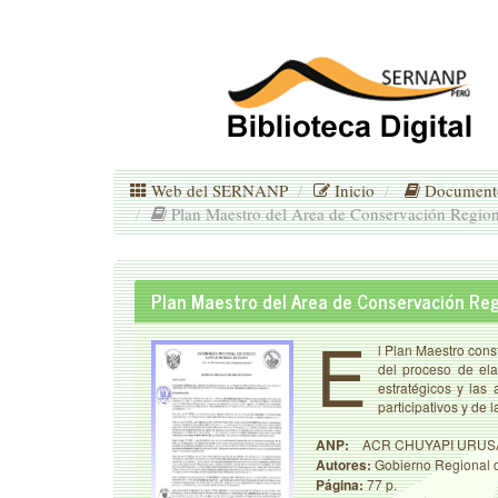
Web
del SERNANP
Inicio
Documento
Plan Maestro del Area de Conservación Regio
Plan Maestro del Area de Conservación R
E
l Plan Maestro cons
del proceso de ela
estratégicos y las
participativos y de
ANP:
ACR CHUYAPI URUS
Autores:
Gobierno Regional 
Página:
77 p.